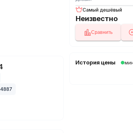
Самый дешёвый
Неизвестно
Сравнить
История цены
ми
4
24887