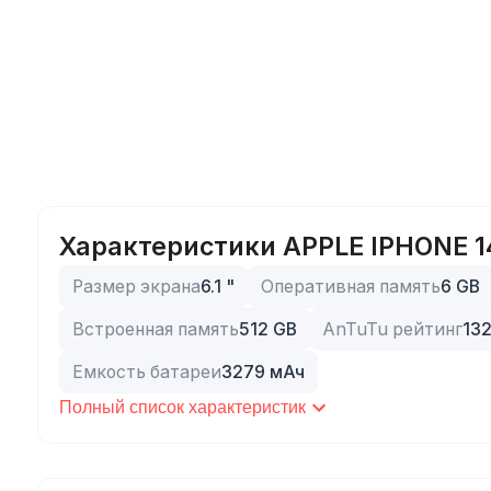
Характеристики APPLE IPHONE 1
Размер экрана
6.1
"
Оперативная память
6
GB
Встроенная память
512
GB
AnTuTu рейтинг
13
Емкость батареи
3279
мАч
Полный список характеристик