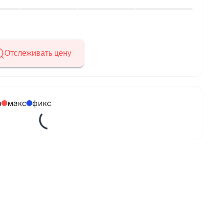
Отслеживать цену
н
макс
фикс